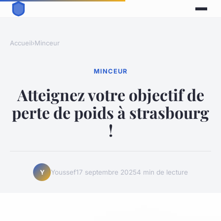
Accueil
›
Minceur
MINCEUR
Atteignez votre objectif de
perte de poids à strasbourg
!
Youssef
17 septembre 2025
4 min de lecture
Y