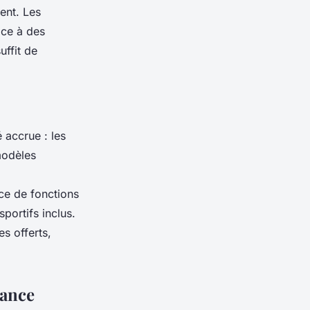
ent. Les
âce à des
uffit de
 accrue : les
modèles
nce de fonctions
ortifs inclus.
s offerts,
lance