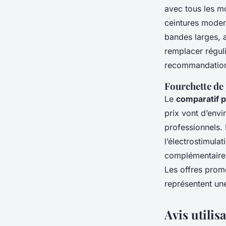
avec tous les mo
ceintures moder
bandes larges, aj
remplacer réguli
recommandation
Fourchette de 
Le
comparatif p
prix vont d’env
professionnels. 
l’électrostimula
complémentaires
Les offres promo
représentent un
Avis utilis