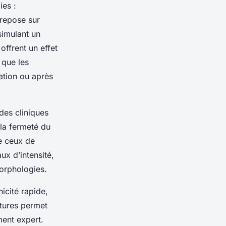
ies :
 repose sur
simulant un
offrent un effet
 que les
ation ou après
des cliniques
 la fermeté du
e ceux de
ux d’intensité,
orphologies.
nicité rapide,
ntures permet
ment expert.