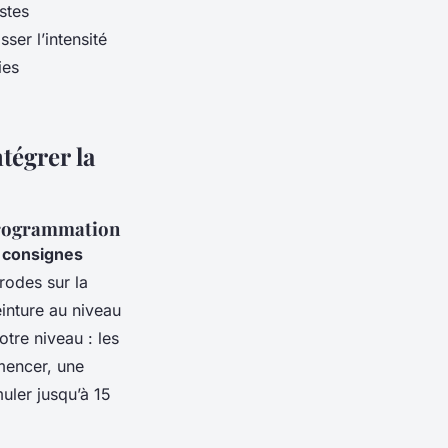
stes
er l’intensité
ies
tégrer la
 programmation
s
consignes
rodes sur la
inture au niveau
tre niveau : les
mencer, une
muler jusqu’à 15