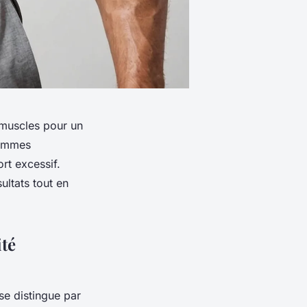
 muscles pour un
rammes
ort excessif.
ultats tout en
ité
se distingue par