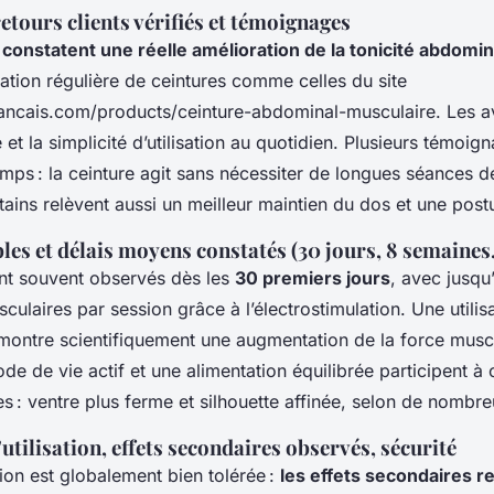
etours clients vérifiés et témoignages
s constatent une réelle amélioration de la tonicité abdomin
sation régulière de ceintures comme celles du site
francais.com/products/ceinture-abdominal-musculaire. Les av
 et la simplicité d’utilisation au quotidien. Plusieurs témoign
emps : la ceinture agit sans nécessiter de longues séances d
rtains relèvent aussi un meilleur maintien du dos et une post
bles et délais moyens constatés (30 jours, 8 semaine
ont souvent observés dès les
30 premiers jours
, avec jusqu
culaires par session grâce à l’électrostimulation. Une utilisa
montre scientifiquement une augmentation de la force muscu
de de vie actif et une alimentation équilibrée participent à 
es : ventre plus ferme et silhouette affinée, selon de nombre
utilisation, effets secondaires observés, sécurité
tion est globalement bien tolérée :
les effets secondaires r