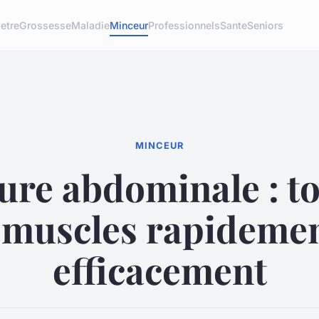
etre
Grossesse
Maladie
Minceur
Professionnels
Sante
Seniors
MINCEUR
ure abdominale : to
 muscles rapidemen
efficacement