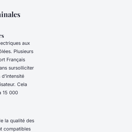
minales
rs
lectriques aux
ôlées. Plusieurs
rt Français
ns sursolliciter
d’intensité
isateur. Cela
’à 15 000
de la qualité des
nt compatibles