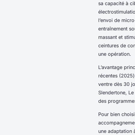
sa capacité à ci
électrostimulati
l’envoi de micr
entraînement sou
massant et stimu
ceintures de co
une opération.
L’avantage princ
récentes (2025) 
ventre dès 30 
Slendertone, Le 
des programmes 
Pour bien choisir
accompagnement 
une adaptation 