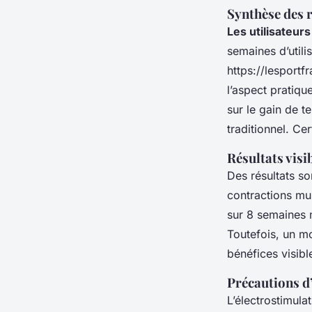
Synthèse des r
Les utilisateur
semaines d’utili
https://lesport
l’aspect pratique
sur le gain de t
traditionnel. Ce
Résultats visi
Des résultats s
contractions mus
sur 8 semaines 
Toutefois, un mo
bénéfices visibl
Précautions d’
L’électrostimula