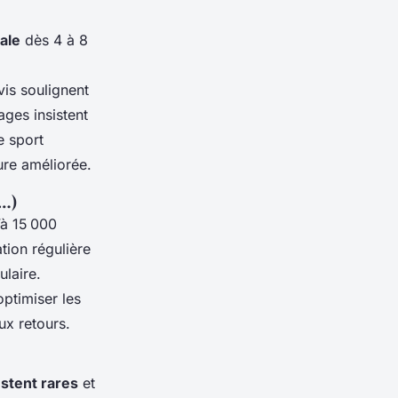
ale
dès 4 à 8
is soulignent
ages insistent
e sport
ure améliorée.
s…)
’à 15 000
tion régulière
laire.
optimiser les
ux retours.
estent rares
et