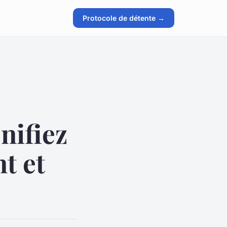
Protocole de détente →
nifiez
t et