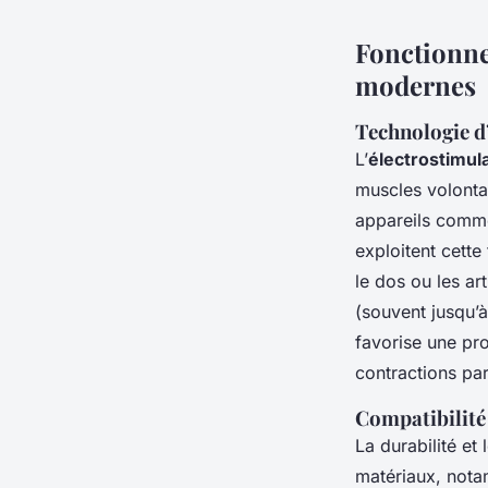
Fonctionne
modernes
Technologie d
L’
électrostimul
muscles volontai
appareils comme
exploitent cett
le dos ou les ar
(souvent jusqu’à
favorise une pro
contractions pa
Compatibilité 
La durabilité et
matériaux, not