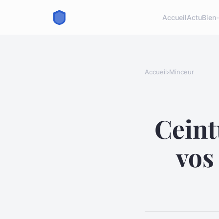
Accueil
Actu
Bien-
Accueil
›
Minceur
Ceint
vos