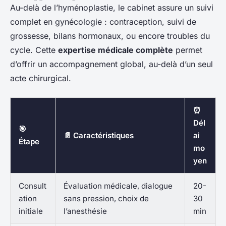
Au-delà de l’hyménoplastie, le cabinet assure un suivi
complet en gynécologie : contraception, suivi de
grossesse, bilans hormonaux, ou encore troubles du
cycle. Cette
expertise médicale complète
permet
d’offrir un accompagnement global, au-delà d’un seul
acte chirurgical.
⏰
Dél
🎯
📄 Caractéristiques
ai
Étape
mo
yen
Consult
Évaluation médicale, dialogue
20-
ation
sans pression, choix de
30
initiale
l’anesthésie
min