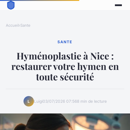
Accueil
›
Sante
SANTE
Hyménoplastie à Nice :
restaurer votre hymen en
toute sécurité
Luigi
03/07/2026 07:56
8 min de lecture
L