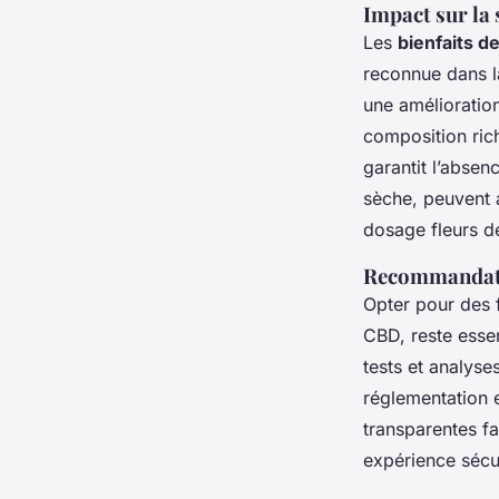
Impact sur la 
Les
bienfaits d
reconnue dans la
une amélioratio
composition ric
garantit l’abse
sèche, peuvent a
dosage fleurs 
Recommandatio
Opter pour des 
CBD, reste essen
tests et analyse
réglementation 
transparentes fac
expérience sécu