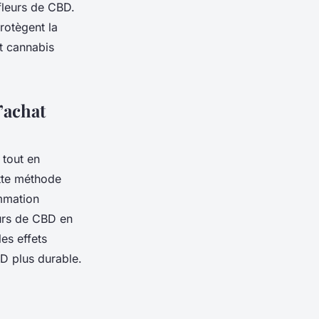
fleurs de CBD.
protègent la
t cannabis
’achat
 tout en
ette méthode
ommation
eurs de CBD en
es effets
BD plus durable.