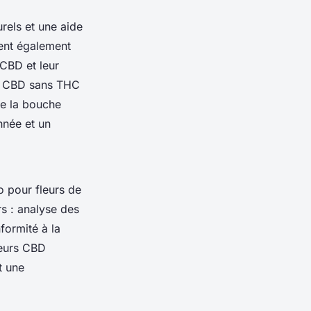
urels et une aide
tent également
 CBD et leur
de CBD sans THC
me la bouche
nnée et un
o pour fleurs de
rs : analyse des
formité à la
leurs CBD
t une