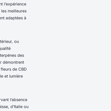
nt l’expérience
 les meilleures
ment adaptées à
térieur, ou
ualité
 terpènes des
or démontrent
s fleurs de CBD
le et lumière
rvant l’absence
sse, d’Italie ou