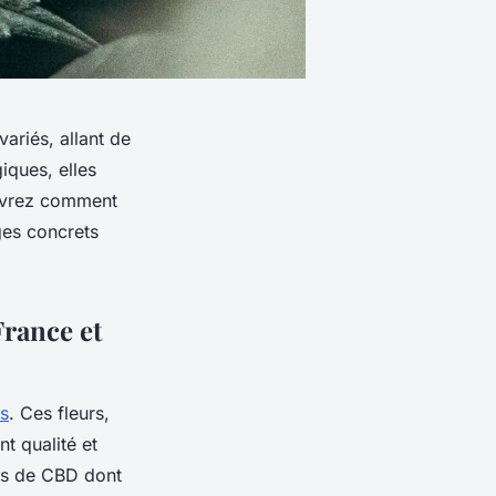
variés, allant de
iques, elles
ouvrez comment
ages concrets
France et
ns
. Ces fleurs,
t qualité et
urs de CBD dont