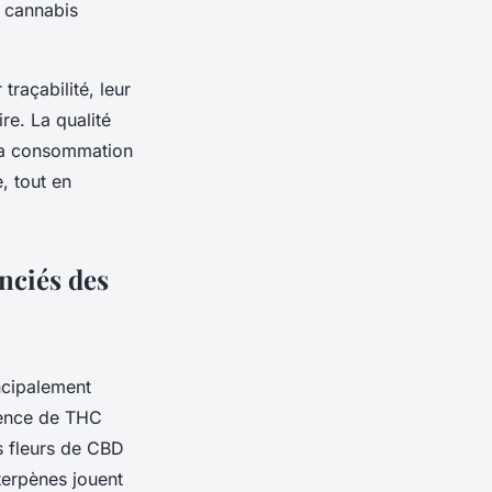
u cannabis
traçabilité, leur
re. La qualité
 La consommation
, tout en
nciés des
ncipalement
sence de THC
es fleurs de CBD
terpènes jouent