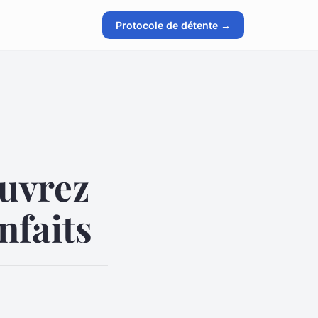
Protocole de détente →
ouvrez
nfaits