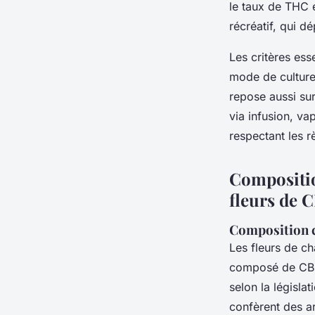
le taux de THC e
récréatif, qui d
Les critères esse
mode de culture 
repose aussi sur
via infusion, va
respectant les r
Compositio
fleurs de 
Composition c
Les fleurs de c
composé de CBD,
selon la législa
confèrent des a