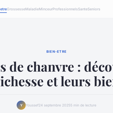
etre
Grossesse
Maladie
Minceur
Professionnels
Sante
Seniors
BIEN-ETRE
s de chanvre : déc
richesse et leurs bie
Youssef
24 septembre 2025
5 min de lecture
Y