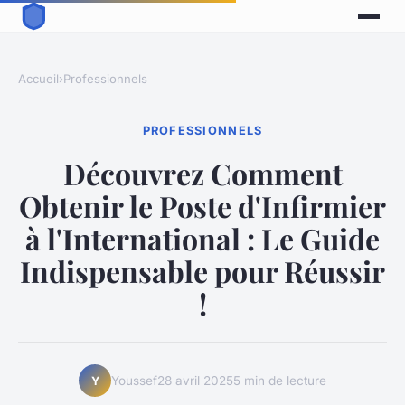
Accueil
›
Professionnels
PROFESSIONNELS
Découvrez Comment
Obtenir le Poste d'Infirmier
à l'International : Le Guide
Indispensable pour Réussir
!
Youssef
28 avril 2025
5 min de lecture
Y