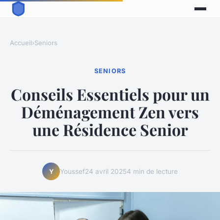
Accueil
›
Seniors
SENIORS
Conseils Essentiels pour un
Déménagement Zen vers
une Résidence Senior
Youssef
24 avril 2025
4 min de lecture
Y